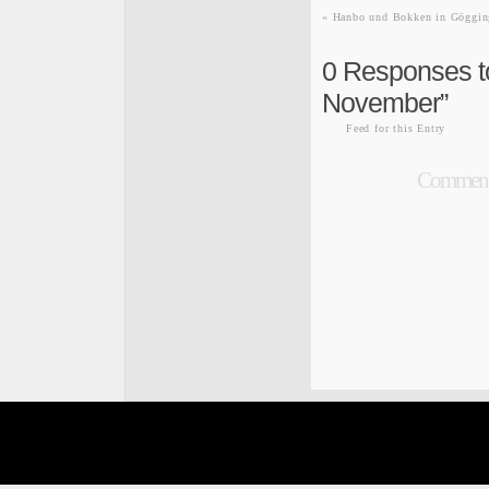
«
Hanbo und Bokken in Göggin
0
Responses to
November”
Feed for this Entry
Comments 