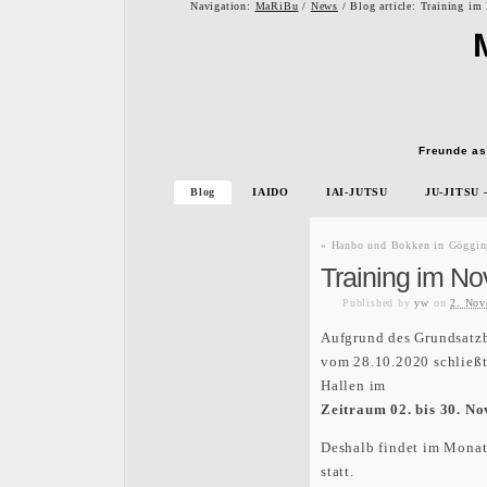
Navigation:
MaRiBu
/
News
/ Blog article: Training i
Freunde as
Blog
IAIDO
IAI-JUTSU
JU-JITSU
«
Hanbo und Bokken in Göggin
Training im N
Published
by
yw
on
2. Nov
Aufgrund des Grundsatz
vom 28.10.2020 schließt
Hallen im
Zeitraum 02. bis 30. N
Deshalb findet im Monat
statt.