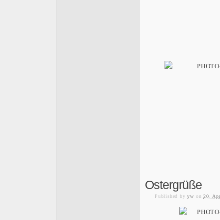
Ostergrüße
Published
by
yw
on
20. Ap