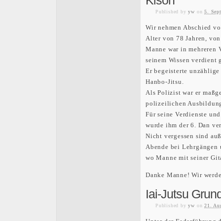
Kison
Published
by
yw
on
5. Sep
Wir nehmen Abschied von
Alter von 78 Jahren, von
Manne war in mehreren V
seinem Wissen verdient 
Er begeisterte unzählig
Hanbo-Jitsu.
Als Polizist war er maßg
polizeilichen Ausbildung
Für seine Verdienste un
wurde ihm der 6. Dan ver
Nicht vergessen sind au
Abende bei Lehrgängen 
wo Manne mit seiner Gita
Danke Manne! Wir werden
Iai-Jutsu Grun
Published
by
yw
on
21. Au