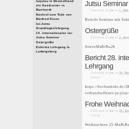
Iaijutsu in Deutschland
Jutsu Seminar
als Gasttrainer in
Murrhardt
Published
by
yw
on
1. Mai
Nachruf zum Tode von
Manfred Kison
Bericht Seminar mit Sek
Iai-Jutsu
Grundlagenlehrgang
Ostergrüße
13. internationales Iai-
Jutsu Seminar
Published
by
yw
on
2. Apr
Ostergrüße
0sternMaRiBu26
Eskirma Lehrgang in
Ludwigsburg
Bericht 28. int
Lehrgang
Published
by
yw
on
26. De
Closed
https://bsvbushido.de/28
verbandsoffener-ju-jitsu
Frohe Weihnac
Published
by
yw
on
26. De
Closed
Weihnachten 25-MaRiB