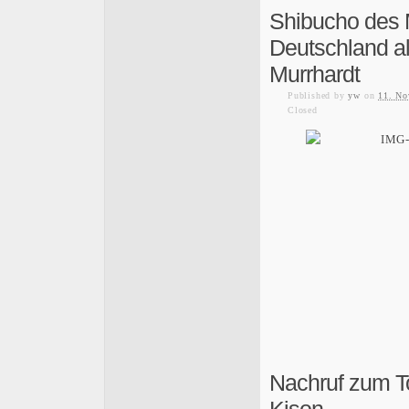
Shibucho des 
Deutschland al
Murrhardt
Published
by
yw
on
11. No
Closed
Nachruf zum T