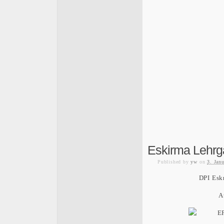
Eskirma Lehrg
Published
by
yw
on
3. Jan
DPI Esk
A