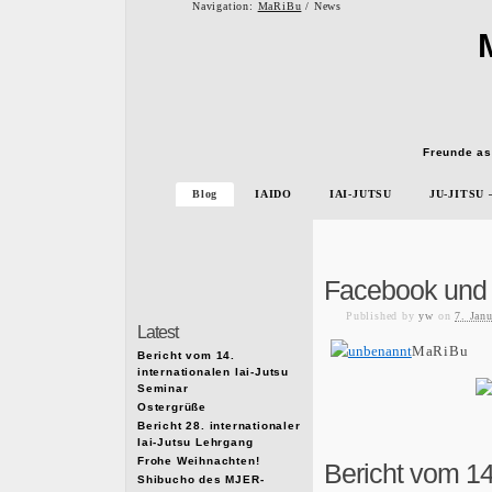
Navigation:
MaRiBu
/ News
Freunde as
Blog
IAIDO
IAI-JUTSU
JU-JITSU
Facebook und
Published
by
yw
on
7. Jan
Latest
MaRiBu
Bericht vom 14.
internationalen Iai-Jutsu
Seminar
Ostergrüße
Bericht 28. internationaler
Iai-Jutsu Lehrgang
Frohe Weihnachten!
Bericht vom 14.
Shibucho des MJER-