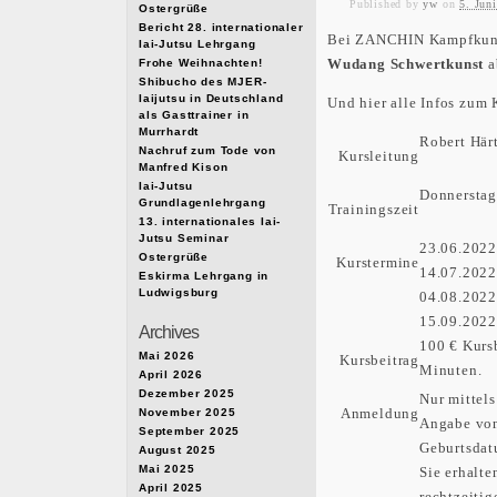
Published
by
yw
on
5. Jun
Ostergrüße
Bericht 28. internationaler
Bei ZANCHIN Kampfkunst
Iai-Jutsu Lehrgang
Wudang Schwertkunst
a
Frohe Weihnachten!
Shibucho des MJER-
Iaijutsu in Deutschland
Und hier alle Infos zum 
als Gasttrainer in
Murrhardt
Robert Här
Nachruf zum Tode von
Kursleitung
Manfred Kison
Iai-Jutsu
Donnerstag
Grundlagenlehrgang
Trainingszeit
13. internationales Iai-
Jutsu Seminar
23.06.2022
Ostergrüße
Kurstermine
14.07.2022
Eskirma Lehrgang in
Ludwigsburg
04.08.2022
15.09.2022
Archives
100 € Kursb
Mai 2026
Kursbeitrag
Minuten.
April 2026
Dezember 2025
Nur mittel
Anmeldung
November 2025
Angabe vo
September 2025
Geburtsdat
August 2025
Mai 2025
Sie erhalte
April 2025