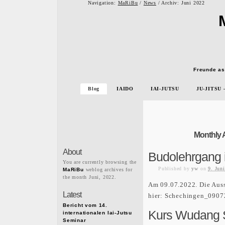
Navigation:
MaRiBu
/
News
/ Archiv: Juni 2022
Freunde as
Blog
IAIDO
IAI-JUTSU
JU-JITSU
Monthly A
About
Budolehrgang 
You are currently browsing the
Published
by
yw
on
9. Jun
MaRiBu
weblog archives for
the month Juni, 2022.
Am 09.07.2022. Die Auss
Latest
hier:
Schechingen_0907
Bericht vom 14.
Kurs Wudang 
internationalen Iai-Jutsu
Seminar