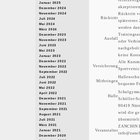
rechtzeiti
Januar 2025
akzeptiere
Dezember 2024
Rücktritt v
November 2024
Rücktritt
Juli 2024
spätestens
Mai 2024
werden dann
März 2024
Trainingsa
Dezember 2023
Ausfall
November 2023
oder Verhi
Juni 2023
nachgeholt
Mai 2023
keine Koste
Januar 2023
Dezember 2022
Alle Kursm
Versicherung
November 2022
Sportversic
September 2022
Hallenschu
Juli 2022
Mitbringen
Juni 2022
bequeme Fr
Mai 2022
Schulgymna
April 2022
Halle
Schöller-Sc
Dezember 2021
November 2021
90419 Nürn
September 2021
wird die g
August 2021
übermittelt
Juli 2021
März 2021
ZANCHIN K
Veranstalter
Januar 2021
info@zanc
Dezember 2020