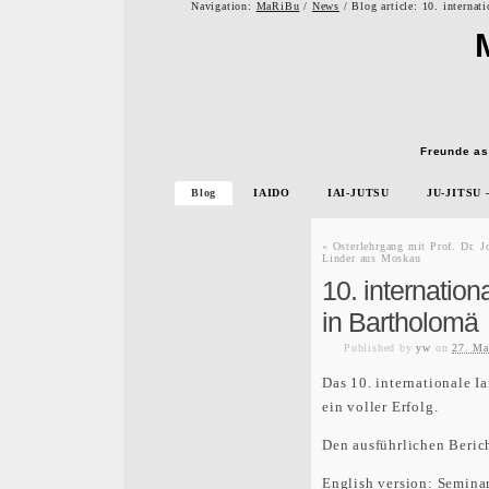
Navigation:
MaRiBu
/
News
/ Blog article: 10. internat
Freunde as
Blog
IAIDO
IAI-JUTSU
JU-JITSU
«
Osterlehrgang mit Prof. Dr. J
Linder aus Moskau
10. internation
in Bartholomä
Published
by
yw
on
27. Ma
Das 10. internationale I
ein voller Erfolg.
Den ausführlichen Berich
English version:
Semina