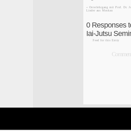
«
Osterlehrgang mit Prof. Dr. J
Linder aus Moskau
0
Responses to 
Iai-Jutsu Semi
Feed for this Entry
Comments 